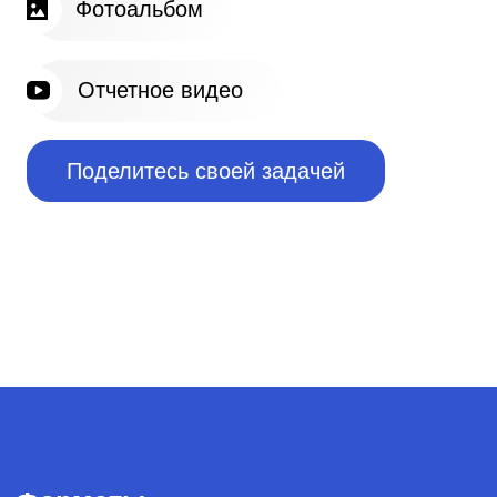
Форматы
Акселерационные программы
Создание отраслевых сообществ
Скаутинг
Пилотирование стартапов
Образовательные программы
Подбор экспертов
Программы кадрового резерва
Хакатоны
DS-чемпионаты
Митапы
Конференции
Премии
Креативные конкурсы
Вебинары