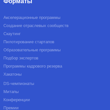
Студенческие события
О бизнесе
Клиенты
Вакансии
Стать
поставщиком
Полезные продукты
Рассылка для IT-профессионала
Рассылка для креативных
специалистов
Рассылка для предпринимателей
Бизнес-завтраки CorpCorn