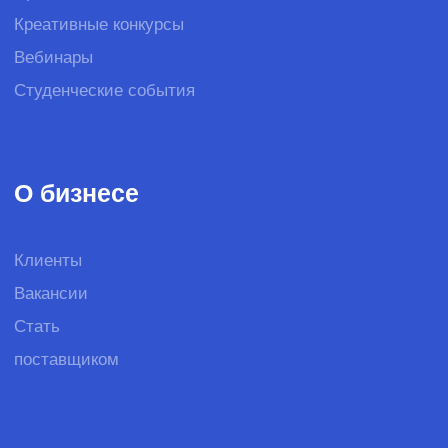
© SPINON 2015—2026
Рассказать о задаче
team@spinon.company
+7 (495) 978-17-17
YouTube
Telegram
English version
*дата может быть скорректирована