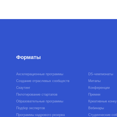
Акселерационные программы
DS-чемпионаты
Создание отраслевых сообществ
Митапы
Скаутинг
Конференции
Пилотирование стартапов
Премии
Образовательные программы
Креативные конкурсы
Подбор экспертов
Вебинары
Программы кадрового резерва
Студенческие события
Хакатоны