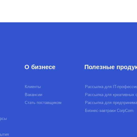
Клиенты
Рассылка для IT-профессионала
Вакансии
Рассылка для креативных специалистов
Стать поставщиком
Рассылка для предпринимателей
Бизнес-завтраки CorpCorn