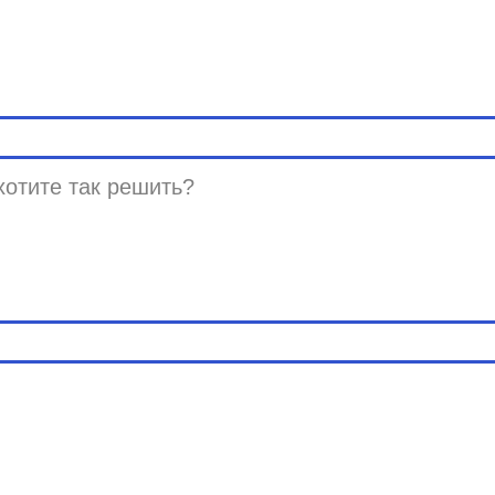
х персональных данных