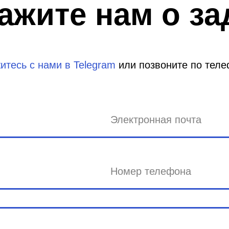
с нами в Telegram
или позвоните по телефону +7 (49