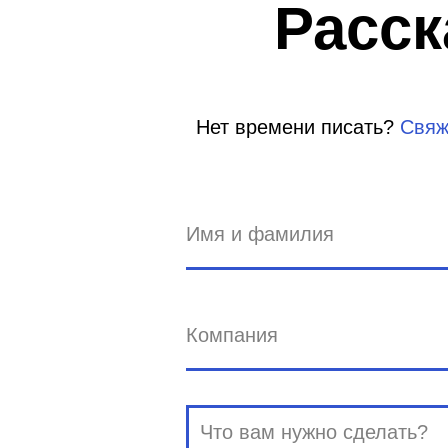
Нет времени писать?
Свяжитесь 