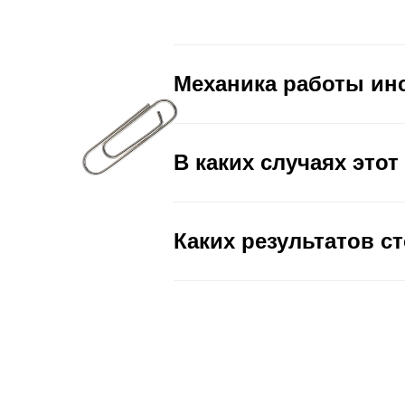
Механика работы ин
В каких случаях это
Каких результатов с
Расскаж