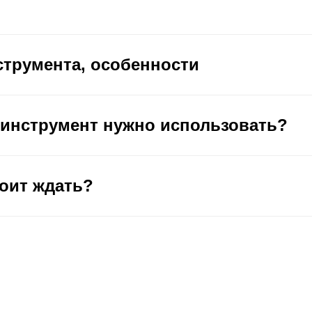
струмента, особенности
т инструмент нужно использовать?
тоит ждать?
ите нам о задач