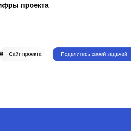
ифры проекта
йт проекта
Поделитесь своей задачей
О бизнесе
Полезные продукты
Клиенты
Рассылка для IT-профессионала
Вакансии
Рассылка для креативных специалистов