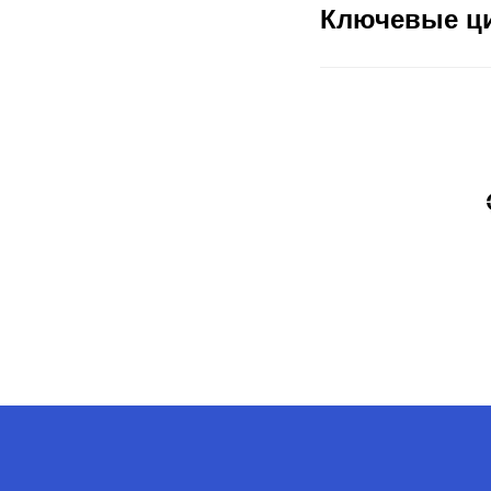
Ключевые ц
Са
Форматы
Акселерационные программы
DS-чемпионаты
Создание отраслевых сообществ
Митапы