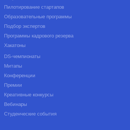
Клиенты
Вакансии
Стать
поставщиком
Полезные продукты
Рассылка для IT-профессионала
Рассылка для креативных
специалистов
Рассылка для предпринимателей
Бизнес-завтраки CorpCorn
© SPINON 2015—2026
Рассказать о задаче