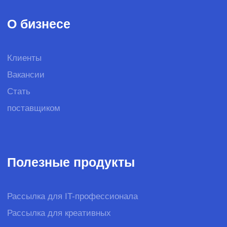
team@spinon.company
+7 (495) 978-17-17
YouTube
Telegram
English version
*дата может быть скорректирована