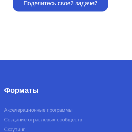
Акселерационные программы
Создание отраслевых сообществ
Скаутинг
Пилотирование стартапов
Образовательные программы
Подбор экспертов
Программы кадрового резерва
Хакатоны
DS-чемпионаты
Митапы
Конференции
Премии
Креативные конкурсы
Вебинары
Студенческие события
О бизнесе