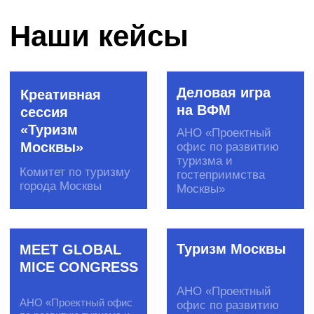
RUSSPASS
Summit Kazan
Комитет по
туризму
АНО «Цифровые
города
трансформации»
Москвы
Как российской
AgroInvest
IT-компании
Club
получить грант
от государства?
Россельхозбанк
РФРИТ
Start Global
AgroCode
Day
Conf 2021
Amazon Web
Россельхозбанк
Services