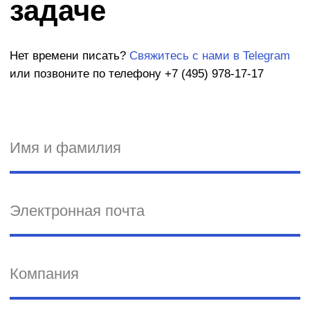
Митапы
Конференции
Премии
Креативные конкурсы
Вебинары
Студенческие события
О бизнесе
Клиенты
Вакансии
Стать
поставщиком
Полезные продукты