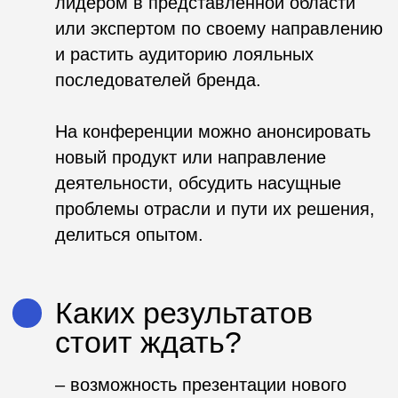
Наши кейсы
Деловая игра
Креативная
на ВФМ
сессия
«Туризм
АНО «Проектный
Москвы»
офис по развитию
туризма и
Комитет по туризму
гостеприимства
города Москвы
Москвы»
Туризм Москвы
MEET GLOBAL
MICE CONGRESS
АНО «Проектный
АНО «Проектный офис
офис по развитию