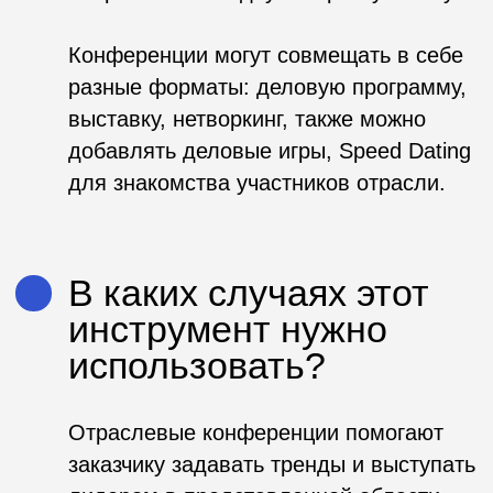
последователей бренда.
На конференции можно анонсировать
новый продукт или направление
деятельности, обсудить насущные
проблемы отрасли и пути их решения,
делиться опытом.
Каких результатов
стоит ждать?
– возможность презентации нового
продукта, направления;
– признание экспертности в среде
отраслевого сообщества;
– дополнительный пиар для спикеров
конференции;
– выстраивание партнёрских
отношений в индустрии;
– повышение узнаваемости бренда и
лояльности к нему.