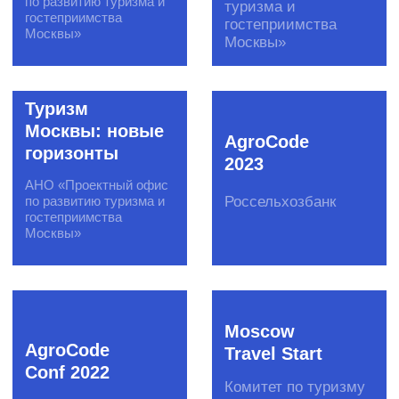
X5 Retail
AgroCode
Hero
2020
X5 Retail
Россельхозбанк
Group
Финал
Криптонит
Startup
Challenge
Инвестиционная
компания
«Криптонит»
Расскажите нам о
задаче
Нет времени писать?
Свяжитесь с нами в Telegram