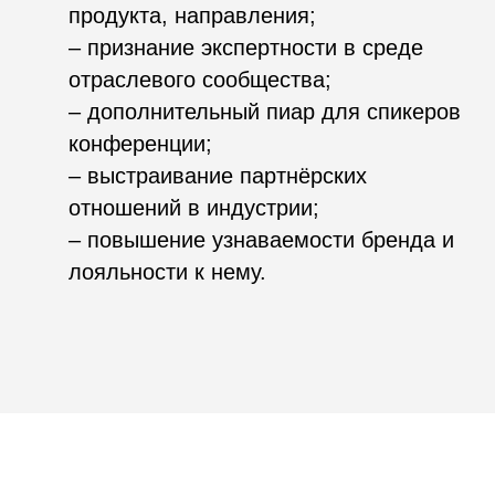
по развитию туризма и
туризма и
гостеприимства
гостеприимства
Москвы»
Москвы»
Туризм
Москвы: новые
AgroCode
горизонты
2023
АНО «Проектный офис
по развитию туризма и
Россельхозбанк
гостеприимства
Москвы»
Moscow
AgroCode
Travel Start
Conf 2022
Комитет по туризму
Россельхозбанк
города Москвы
Мастермайнд-
Russia Open
сессия для
Source IT