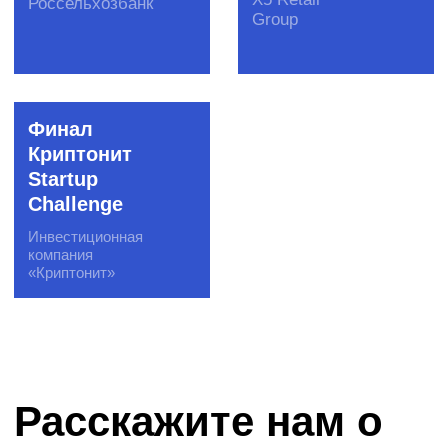
Отправить бриф
Инструменты
Акселерационные программы
Создание отраслевых сообществ
Скаутинг
Пилотирование стартапов
Образовательные программы
Подбор экспертов
Программы кадрового резерва
Хакатоны
DS-чемпионаты