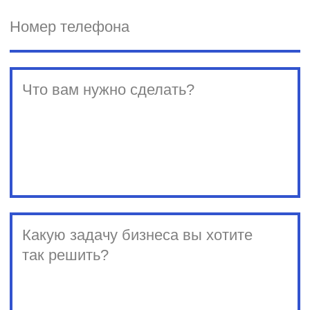
Рассылка для IT-профессионала
Рассылка для креативных
специалистов
Рассылка для предпринимателей
Бизнес-завтраки CorpCorn
© SPINON 2015—2025
Рассказать о задаче
team@spinon.company
+7 (495) 978-17-17
YouTube
Telegram
English version