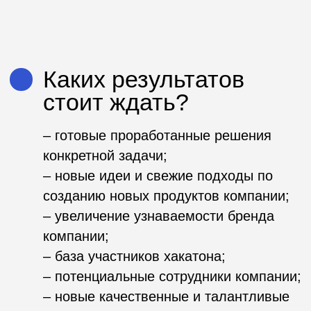
AgroCode
Marking Hack
Hack 2022
«Честный знак»
Россельхозбанк
Moscow
AgroCode
Travel Hack
Weekend 2021
2022
АНО «Проектный офис
по развитию туризма и
Россельхозбанк
гостеприимства
Москвы»
Moscow
Travel Hack
SberCode
2021
2021
АНО «Проектный офис
СБЕР
по развитию туризма и
гостеприимства
Москвы»