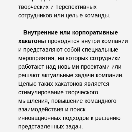
Наши кейсы
Московский
Дизайн-цех
туристический
2024
хакатон
АНО «Проектный офис
Агентство креативных
по развитию туризма и
индустрий (АКИ)
гостеприимства
Москвы»
Дизайн-цех
AgroCode
2023
2023
Агентство креативных
Россельхозбанк
индустрий (АКИ)