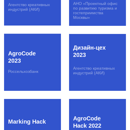
гостеприимства
Москвы»
Hackathon
PicsArt Ai
2025
Hackathon
Оргкомитет
PicsArt
ЭКСПО-2025
Hack The
Rosbank
Media
Tech.Madness
Газпром-Медиа РТВ
Росбанк
Хакатон
PSB Samara
Росбанка