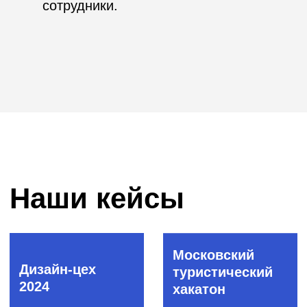
Цифровой
форсаж
AgroCode
атомных
2020
городов
Россельхозбанк
Русатом
Инфраструктурные
решения (ГК «Росатом»)
SberCode
Hacking Man
2020
Оргкомитет Эвотор
СБЕР
Moscow
Travel Hack
2020
HackTheRealty
Яндекс.Недвижимость
АНО «Проектный офис
по развитию туризма и