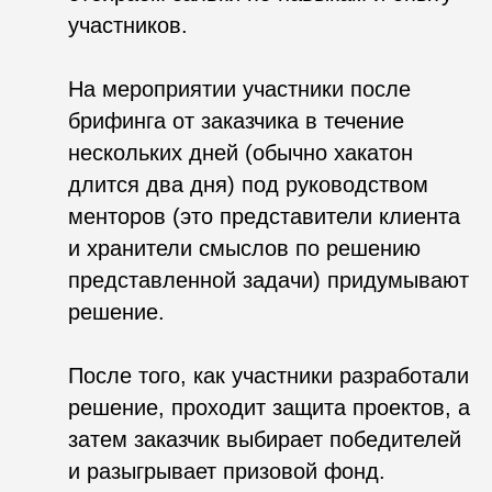
–
Внешние хакатоны
направлены на
привлечение внешней аудитории. Цель
таких мероприятий: решить конкретную
бизнес-задачу, повысить узнаваемость
HR-бренда, схантить качественных,
творческих и перспективных
сотрудников или целые команды.
–
Внутренние или корпоративные
хакатоны
проводятся внутри компании
и представляют собой специальные
мероприятия, на которых сотрудники
работают над новыми проектами или
решают актуальные задачи компании.
Целью таких хакатонов является
стимулирование творческого
мышления, повышение командного
взаимодействия и поиск
инновационных подходов к решению
представленных задач.