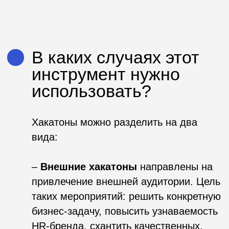
Каких результатов
стоит ждать?
– готовые проработанные решения
конкретной задачи;
– новые идеи и свежие подходы по
созданию новых продуктов компании;
– увеличение узнаваемости бренда
компании;
– база участников хакатона;
– потенциальные сотрудники компании;
– новые качественные и талантливые
сотрудники.