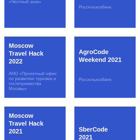
Battle
Росбанк
Промсвязьбанк
HR Hack
Open Fight
Bizz
Альфа-Банк, Билайн,
КРОК, Leroy Merlin,
Банк «Открытие»
Unilever
GetApp
Convert Battle
Сбер Страхование
Райффайзенбанк