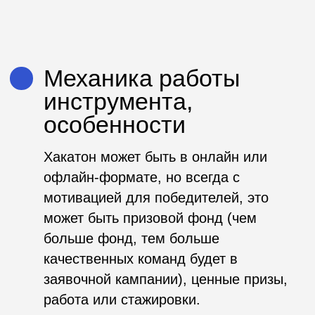
качественных команд будет в
заявочной кампании), ценные призы,
работа или стажировки.
Заказчик определяет задачи, которые
будут решать участники хакатона, в
зависимости от этого мы
разрабатываем медиапланирование,
так как для каждой задачи проходит
индивидуальная рекламная кампания.
Также мы обсуждаем портрет
участника, состав команды или
индивидуальное участие – всё это
важно перед запуском кампании.
После этого проходит рекламная
кампания по сбору заявок на участие.
Далее совместно с клиентом мы
отбираем заявки по навыкам и опыту
участников.
На мероприятии участники после