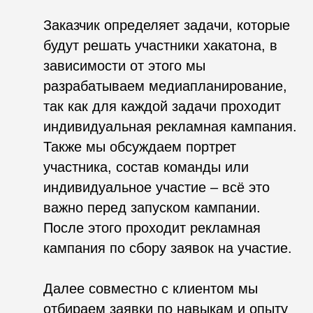
брифинга от заказчика в течение
нескольких дней (обычно хакатон
длится два дня) под руководством
менторов (это представители клиента
и хранители смыслов по решению
представленной задачи) придумывают
решение.
После того, как участники разработали
решение, проходит защита проектов, а
затем заказчик выбирает победителей
и разыгрывает призовой фонд.
В каких случаях этот
инструмент нужно
использовать?
Хакатоны можно разделить на два
вида: