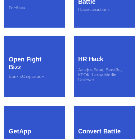
Образовательные программы
Подбор экспертов
Программы кадрового резерва
Хакатоны
DS-чемпионаты
Митапы
Конференции
Премии
Креативные конкурсы
Вебинары
Студенческие события
О бизнесе
Клиенты
Вакансии
Стать
поставщиком