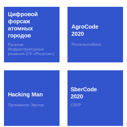
HR Hack
Open Fight
Bizz
Альфа-Банк, Билайн,
КРОК, Leroy Merlin,
Банк «Открытие»
Unilever
GetApp
Convert Battle
Сбер Страхование
Райффайзенбанк