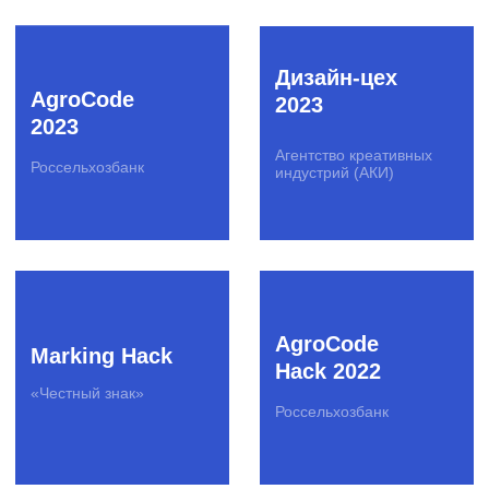
решения (ГК «Росатом»)
SberCode
Hacking Man
2020
Оргкомитет Эвотор
СБЕР
Moscow
Travel Hack
2020
HackTheRealty
Яндекс.Недвижимость
АНО «Проектный офис
по развитию туризма и
гостеприимства
Москвы»
Hackathon
PicsArt Ai
2025
Hackathon