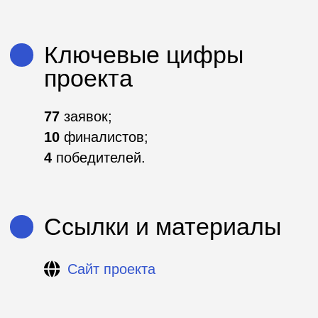
Сайт проекта
Используемые
инструменты
Скаутинги
Хакатоны
DS-чемпионаты
Акселерационные программы
Митапы
Создание отраслевых сообществ
Пилотирование стартапов
Образовательные программы
Премии