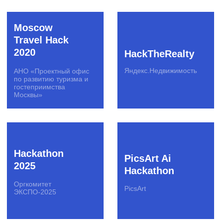
Инструменты
Акселерационные программы
Создание отраслевых сообществ
Скаутинг
Пилотирование стартапов
Образовательные программы
Подбор экспертов
Программы кадрового резерва
Хакатоны
DS-чемпионаты
Митапы
Конференции
Премии
Креативные конкурсы
Вебинары
Студенческие события