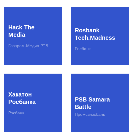
О бизнесе
Клиенты
Вакансии
Стать
поставщиком
Полезные продукты
Рассылка для IT-профессионала
Рассылка для креативных
специалистов
Рассылка для предпринимателей
Бизнес-завтраки CorpCorn
© SPINON 2015—2025