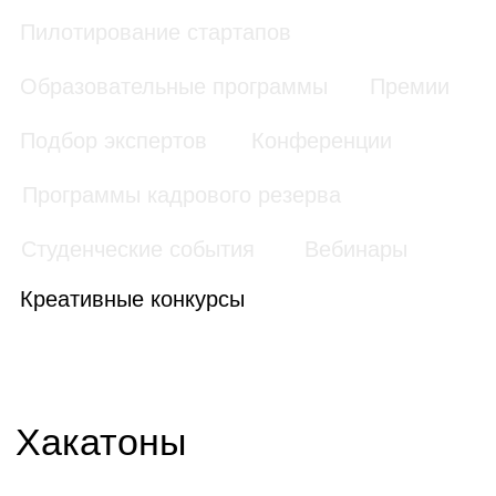
Московский
Дизайн-цех
туристический
2024
хакатон
АНО «Проектный офис
Агентство креативных
по развитию туризма и
индустрий (АКИ)
гостеприимства
Москвы»
Дизайн-цех
AgroCode
2023
2023
Агентство креативных
Россельхозбанк
индустрий (АКИ)
AgroCode
Marking Hack
Hack 2022
«Честный знак»
Россельхозбанк