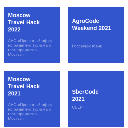
Оргкомитет
PicsArt
ЭКСПО-2025
Hack The
Rosbank
Media
Tech.Madness
Газпром-Медиа РТВ
Росбанк
Хакатон
PSB Samara
Росбанка
Battle
Росбанк
Промсвязьбанк