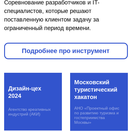
Moscow
AgroCode
Travel Hack
Weekend 2021
2022
АНО «Проектный офис
по развитию туризма и
Россельхозбанк
гостеприимства
Москвы»
Moscow
Travel Hack
SberCode
2021
2021
АНО «Проектный офис
СБЕР
по развитию туризма и
гостеприимства
Москвы»
Цифровой
форсаж
AgroCode
атомных
2020
городов
Россельхозбанк
Русатом
Инфраструктурные