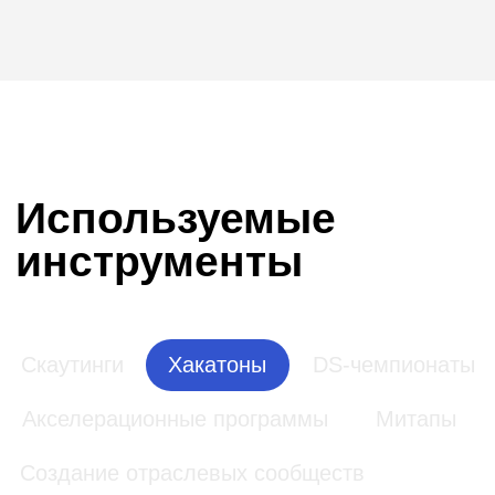
Подбор экспертов
Конференции
Программы кадрового резерва
Студенческие события
Вебинары
Креативные конкурсы
Хакатоны
Соревнование разработчиков и IT-
специалистов, которые решают
поставленную клиентом задачу за
ограниченный период времени.
Подробнее про инструмент