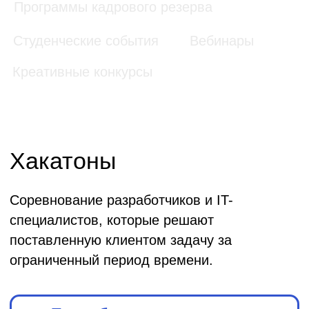
Дизайн-цех
AgroCode
2023
2023
Агентство креативных
Россельхозбанк
индустрий (АКИ)
AgroCode
Marking Hack
Hack 2022
«Честный знак»
Россельхозбанк
Moscow
AgroCode
Travel Hack
Weekend 2021
2022
АНО «Проектный офис
по развитию туризма и
Россельхозбанк