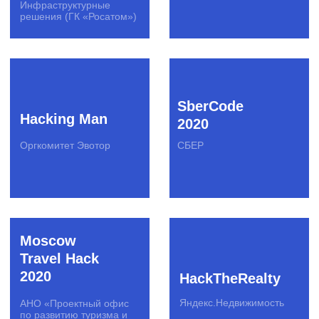
GetApp
Convert Battle
Сбер Страхование
Райффайзенбанк
Инструменты
Акселерационные программы
Создание отраслевых сообществ
Скаутинг