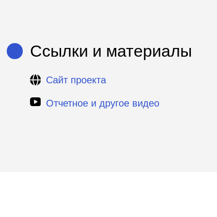
Используемые
инструменты
Скаутинги
Хакатоны
DS-чемпионаты
Акселерационные программы
Митапы
Создание отраслевых сообществ
Пилотирование стартапов
Образовательные программы
Премии
Подбор экспертов
Конференции
Программы кадрового резерва
Студенческие события
Вебинары