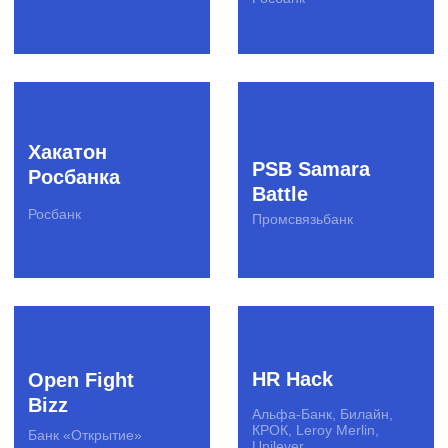
поставщиком
Полезные продукты
Рассылка для IT-профессионала
Рассылка для креативных
специалистов
Рассылка для предпринимателей
Бизнес-завтраки CorpCorn
© SPINON 2015—2025
Рассказать о задаче
team@spinon.company
+7 (495) 978-17-17
YouTube