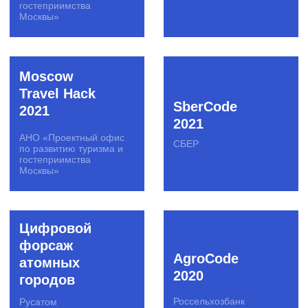
Hack The
Rosbank
Media
Tech.Madness
Газпром-Медиа РТВ
Росбанк
Хакатон
PSB Samara
Росбанка
Battle
Росбанк
Промсвязьбанк
HR Hack
Open Fight
Bizz
Альфа-Банк, Билайн,
КРОК, Leroy Merlin,
Банк «Открытие»
Unilever