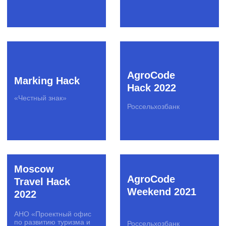
Оргкомитет Эвотор
СБЕР
Moscow
Travel Hack
2020
HackTheRealty
Яндекс.Недвижимость
АНО «Проектный офис
по развитию туризма и
гостеприимства
Москвы»
Hackathon
PicsArt Ai
2025
Hackathon
Оргкомитет
PicsArt
ЭКСПО-2025