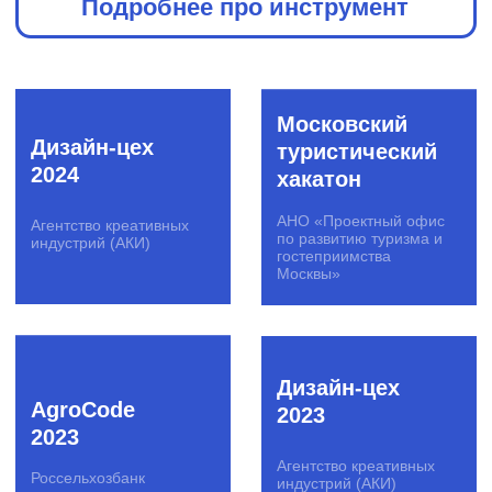
гостеприимства
Москвы»
Moscow
Travel Hack
SberCode
2021
2021
АНО «Проектный офис
СБЕР
по развитию туризма и
гостеприимства
Москвы»
Цифровой
форсаж
AgroCode
атомных
2020
городов
Россельхозбанк
Русатом
Инфраструктурные
решения (ГК «Росатом»)
SberCode
Hacking Man
2020