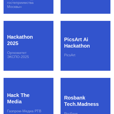
Пилотирование стартапов
Образовательные программы
Подбор экспертов
Программы кадрового резерва
Хакатоны
DS-чемпионаты
Митапы
Конференции
Премии
Креативные конкурсы
Вебинары
Студенческие события
О бизнесе
Клиенты
Вакансии
Стать