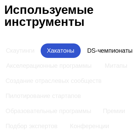
Креативные конкурсы
Хакатоны
Соревнование разработчиков и IT-
специалистов, которые решают
поставленную клиентом задачу за
ограниченный период времени.
Подробнее про инструмент
Московский
Дизайн-цех
туристический
2024
хакатон
АНО «Проектный офис
Агентство креативных
по развитию туризма и
индустрий (АКИ)
гостеприимства
Москвы»