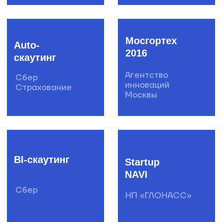
Evli Банк,
Сбер
Рубикон
страхование
Глонасс-
скаутинг
НП
«ГЛОНАСС»
Инструменты