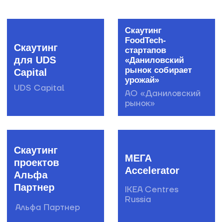
Мосгортех
Auto-
2016
скаутинг
Агентство
Сбер
инноваций
Страхование
Москвы
BI-скаутинг
Startup
NAVI
Сбер
НП «ГЛОНАСС»
Saint-
Alfa-
Gobain
скаутинг
Challenge
Альфа-банк