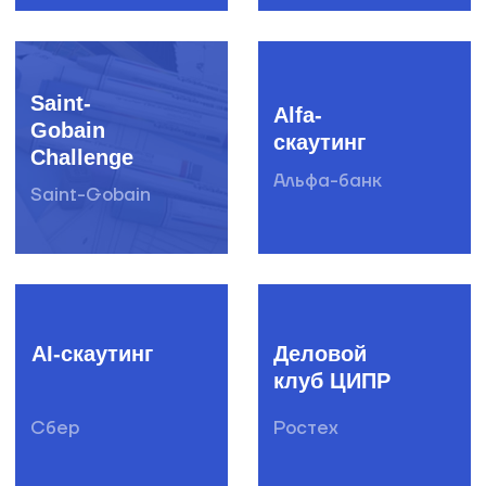
Акселерационные программы
Создание отраслевых сообществ
Скаутинг
Пилотирование стартапов
Образовательные программы
Подбор экспертов
Программы кадрового резерва
Хакатоны
DS-чемпионаты
Митапы
Конференции
Премии
Креативные конкурсы
Вебинары
Студенческие события
О бизнесе