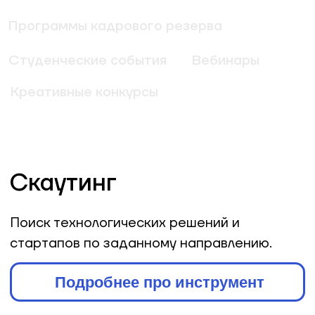
Скаутинг
МЕГА
проектов
Accelerator
Альфа
Партнер
IKEA Centres
Russia
Альфа Партнер
Сбербанк 500
PIK Digital
Startups
Day
СБЕР
ПИК digital
Мосгортех
Stanislavsky
2017
Ventures
Агентство
Агентство
инноваций
инноваций
Москвы
Москвы