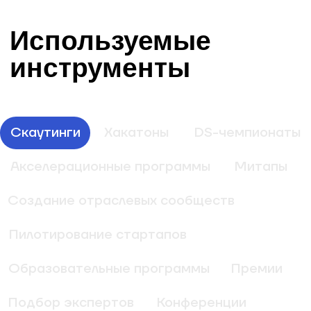
Креативные конкурсы
Скаутинг
Поиск технологических решений и
стартапов по заданному направлению.
Подробнее про инструмент
Скаутинг
FoodTech-
Скаутинг
стартапов
для UDS
«Даниловский
рынок собирает
Capital
урожай»
UDS Capital
АО «Даниловский
рынок»