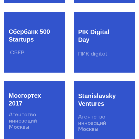
Saint-Gobain
AI-скаутинг
Деловой
клуб ЦИПР
Сбер
Ростех
Антифрод-
QIWI-скаутинг
скаутинг
Сбер
QIWI
страхование
Insurance-
Let’s Go
скаутинг
Global