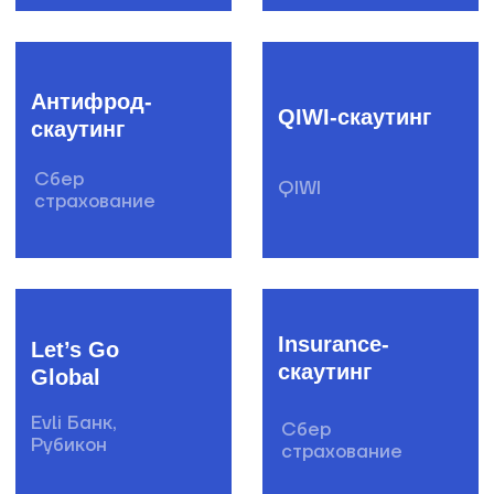
Клиенты
Вакансии
Стать
поставщиком
Полезные продукты
Рассылка для IT-профессионала
Рассылка для креативных
специалистов
Рассылка для предпринимателей
Бизнес-завтраки CorpCorn
© SPINON 2015—2025
Рассказать о задаче