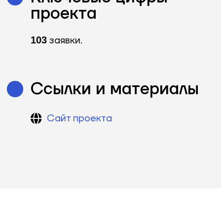
Используемые
инструменты
Скаутинги
Хакатоны
DS-чемпионаты
Акселерационные программы
Митапы
Создание отраслевых сообществ
Пилотирование стартапов
Образовательные программы
Премии
Подбор экспертов
Конференции
Программы кадрового резерва
Студенческие события
Вебинары