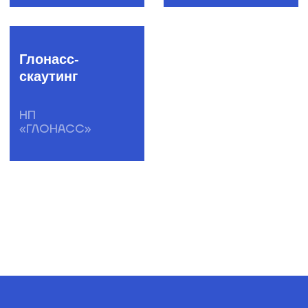
team@spinon.company
+7 (495) 978-17-17
YouTube
Telegram
English version