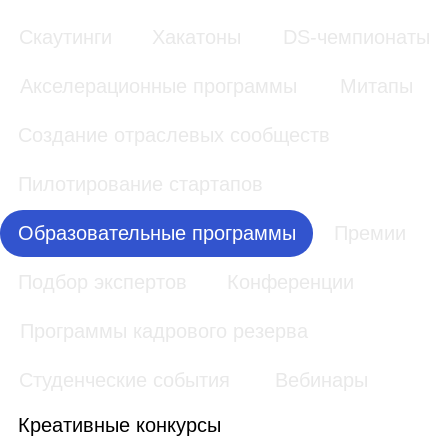
Образовательные
программы
Обучающие программы проводятся с целью
просвещения, введения в профессию,
повышения квалификации, получения новых
навыков (софт/хард скилов).
Подробнее про инструмент
Твой старт в
Твой старт в
туризме 2024
туризме 2023
АНО «Проектный
АНО «Проектный
офис по развитию
офис по развитию
туризма и
туризма и
гостеприимства
гостеприимства
Москвы»
Москвы»
Фабрика
Moscow Travel
туристических