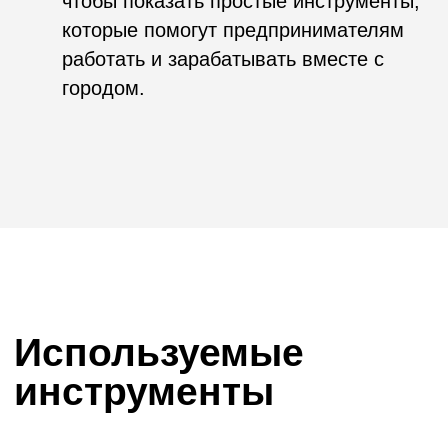
инструменты
Скаутинги
Хакатоны
DS-чемпионаты
Акселерационные программы
Митапы
Создание отраслевых сообществ
Пилотирование стартапов
Образовательные программы
Премии
Подбор экспертов
Конференции
Программы кадрового резерва
Студенческие события
Вебинары
Креативные конкурсы