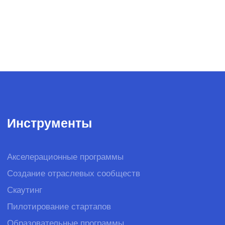
Рассылка для креативных
специалистов
Рассылка для предпринимателей
Бизнес-завтраки CorpCorn
© SPINON 2015—2025
Рассказать о задаче
team@spinon.company
+7 (495) 978-17-17
YouTube
Telegram
English version