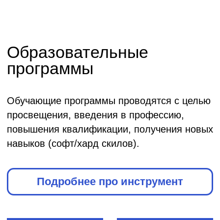
Factory 2021
продуктов и
сервисов 2020
АНО «Проектный
офис по развитию
АНО «Проектный офис
туризма и
по развитию туризма и
гостеприимства
гостеприимства Москвы»
Москвы»
Карта технологий
SmartCity GenS
SmartCity
Российское
РТО (R&D-
техническое общество
подразделение ГК
и ГК «Мортон»
«Мортон»)
Инновации для
Корпоративная игра
Москвы
QIWI Universe
Агенство инноваций
QIWI
города Москвы