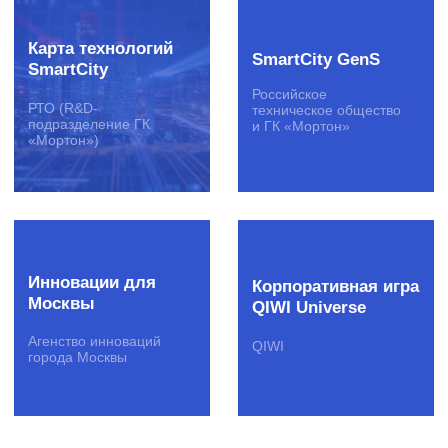
Конференции
Премии
Креативные конкурсы
Вебинары
Студенческие события
О бизнесе
Клиенты
Вакансии
Стать
поставщиком
Полезные продукты
Рассылка для IT-профессионала