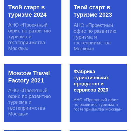
Инструменты
Акселерационные программы
Создание отраслевых сообществ
Скаутинг
Пилотирование стартапов
Образовательные программы
Подбор экспертов
Программы кадрового резерва
Хакатоны
DS-чемпионаты
Митапы