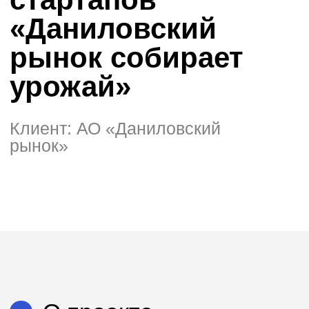
Клиент: АО «Даниловский
рынок»
О проекте
Даниловский рынок запустил конкурс
по поиску проектов на стадии MVP и
выше с инновационными решениями в
сфере производства, упаковки,
приготовления еды, логистики и
взаимодействия с клиентом.
Финалисты встретились на Speed
Dating с инвесторами. Лучшие проекты
получили финансовую поддержку,
площадку на Даниловском рынке и
площадь под офис, а также