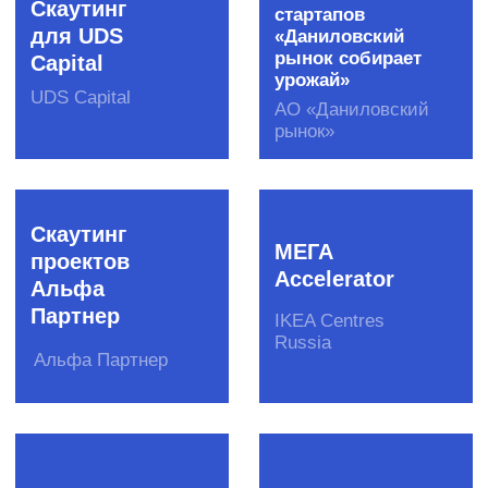
BI-скаутинг
Startup
NAVI
Сбер
НП «ГЛОНАСС»
Saint-
Alfa-
Gobain
скаутинг
Challenge
Альфа-банк
Saint-Gobain
AI-скаутинг
Деловой
клуб ЦИПР
Сбер
Ростех