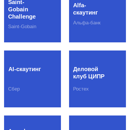
DS-чемпионаты
Митапы
Конференции
Премии
Креативные конкурсы
Вебинары
Студенческие события
О бизнесе
Клиенты
Вакансии
Стать
поставщиком
Полезные продукты