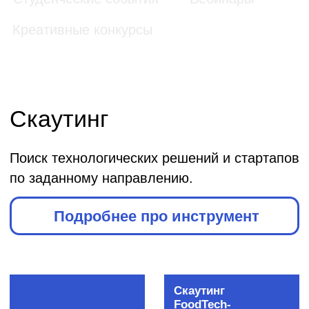
Сбербанк 500
PIK Digital
Startups
Day
СБЕР
ПИК digital
Мосгортех
Stanislavsky
2017
Ventures
Агентство
Агентство
инноваций
инноваций
Москвы
Москвы
Мосгортех
Auto-
2016
скаутинг
Агентство
Сбер
инноваций
Страхование
Москвы