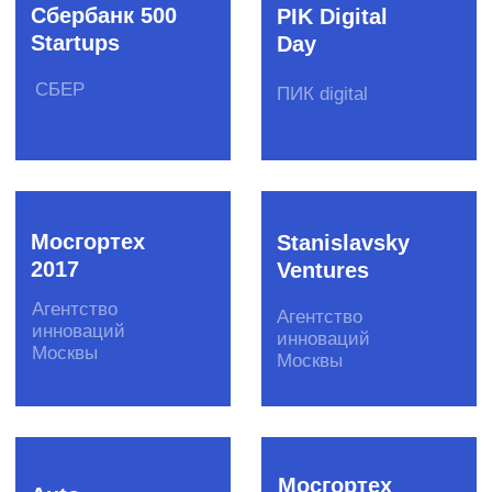
Антифрод-
QIWI-скаутинг
скаутинг
Сбер
QIWI
страхование
Insurance-
Let’s Go
скаутинг
Global
Evli Банк,
Сбер
Рубикон
страхование
Глонасс-
скаутинг
НП