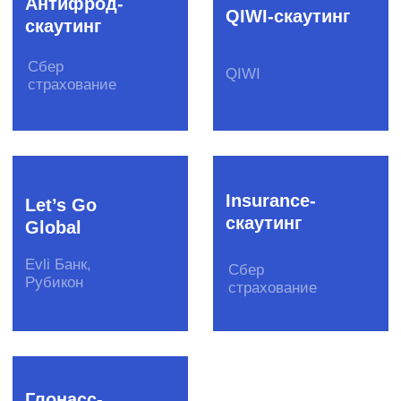
Рассылка для IT-профессионала
Рассылка для креативных
специалистов
Рассылка для предпринимателей
Бизнес-завтраки CorpCorn
© SPINON 2015—2025
Рассказать о задаче
team@spinon.company
+7 (495) 978-17-17
YouTube
Telegram
English version