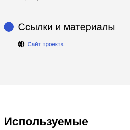
Скаутинги
Хакатоны
DS-чемпионаты
Акселерационные программы
Митапы
Создание отраслевых сообществ
Пилотирование стартапов
Образовательные программы
Премии
Подбор экспертов
Конференции
Программы кадрового резерва
Студенческие события
Вебинары
Креативные конкурсы
Скаутинг
Поиск технологических решений и стартапов
по заданному направлению.