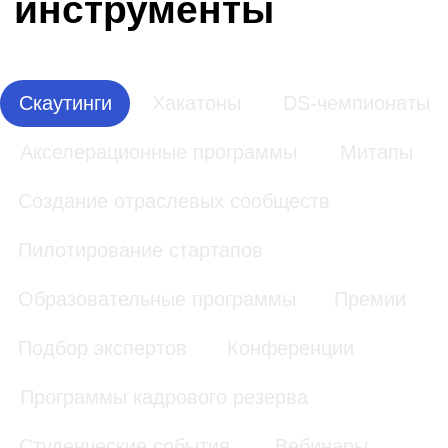
Подробнее про инструмент
Скаутинг
FoodTech-
Скаутинг
стартапов
для UDS
«Даниловский
рынок собирает
Capital
урожай»
UDS Capital
АО «Даниловский
рынок»
Скаутинг
МЕГА
проектов
Accelerator
Альфа
Партнер
IKEA Centres
Russia
Альфа Партнер