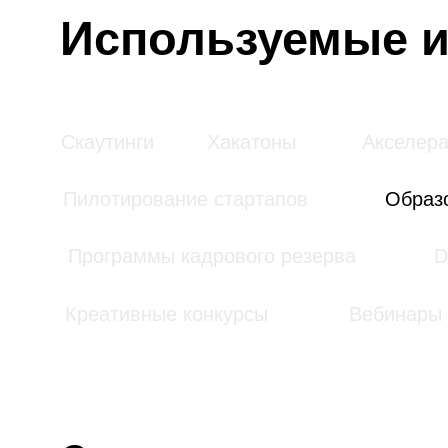
Пилотирование стартапов
Образовате
Программы кадрового резерва
DS-че
Креативные конкурсы
Вебинары
Создание отраслевых с
Формирование людей на определённой платфо