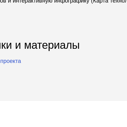
 и материалы
та
струменты
ные программы
Создание отраслевых сообще