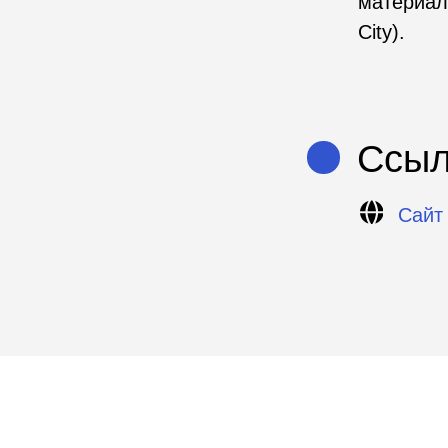
Ссылки
Сайт проек
Используемые ин
Скаутинги
Хакатоны
Акселерацион