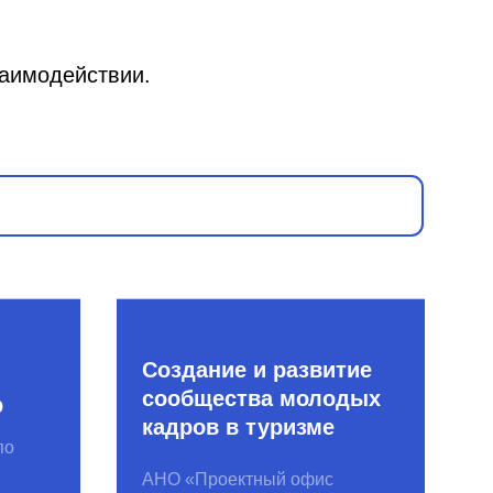
Создание и развитие
сообщества молодых
кадров в туризме
АНО «Проектный офис
по развитию туризма и
гостеприимства Москвы»
AgroCode Hub