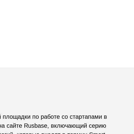
по работе со стартапами в
usbase, включающий серию
ые входят в термин Smart