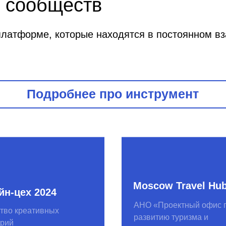
Moscow Travel Hub
х 2024
АНО «Проектный офис по
еативных
развитию туризма и
гостеприимства Москвы»
Твой старт в
туризме 2023
х 2023