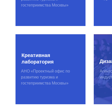
АНО «Проектный офис по
Агентство кр
развитию туризма и
индустрий
гостеприимства Москвы»
Инструменты