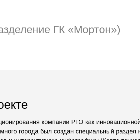
еление ГК «Мортон»)
те
рования компании РТО как инновационной площадки 
о города был создан специальный раздел на сайте R
нтерактивную инфографику (Карта технологий, котор