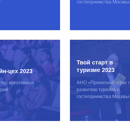
еативных
АНО «Проектный офис по
развитию туризма и
гостеприимства Москвы»
О бизнесе
Полезные продукты