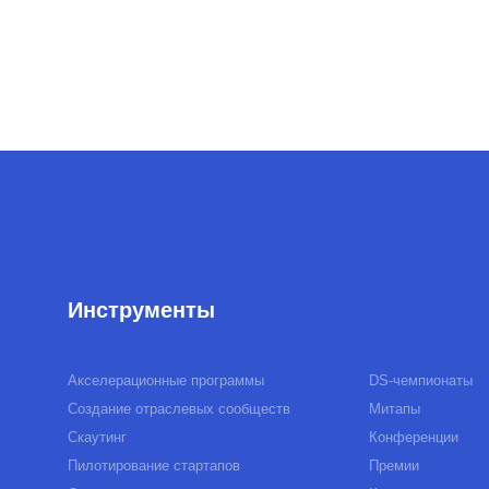
Акселерационные программы
DS-чемпионаты
Создание отраслевых сообществ
Митапы
Скаутинг
Конференции
Пилотирование стартапов
Премии
Образовательные программы
Креативные конкурсы
Подбор экспертов
Вебинары
Программы кадрового резерва
Студенческие события
Хакатоны