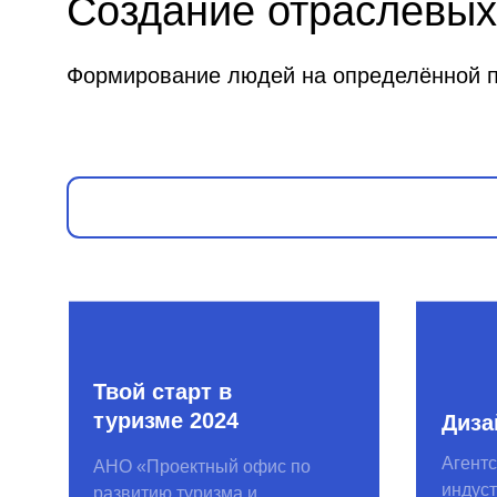
Твой старт в
туризме 2024
Дизайн-це
Агентство кр
АНО «Проектный офис по
индустрий
развитию туризма и
гостеприимства Москвы»
Креативная
Дизайн-це
лаборатория