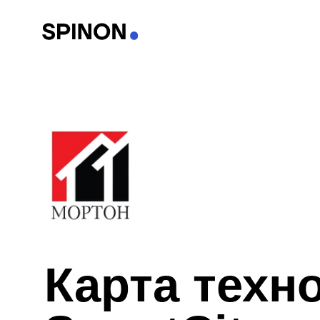
Карта технол
SmartCity