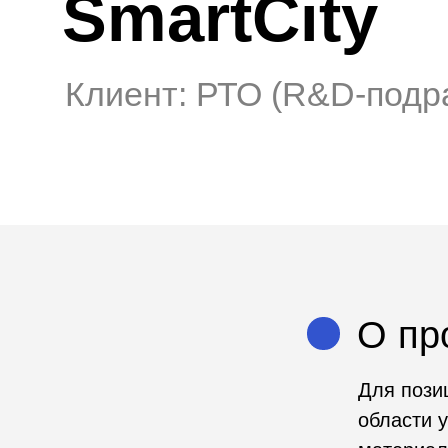
Клиент: РТО (R&D-подразд
О проек
Для позициони
области умног
материалов и и
City).