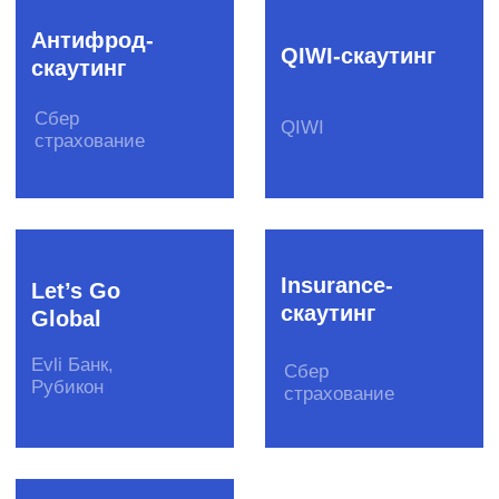
Вакансии
Стать
поставщиком
Полезные продукты
Рассылка для IT-профессионала
Рассылка для креативных
специалистов
Рассылка для предпринимателей
Бизнес-завтраки CorpCorn
© SPINON 2015—2025
Рассказать о задаче
team@spinon.company