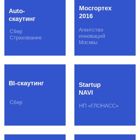
Глонасс-
скаутинг
НП
«ГЛОНАСС»
Инструменты
Акселерационные программы