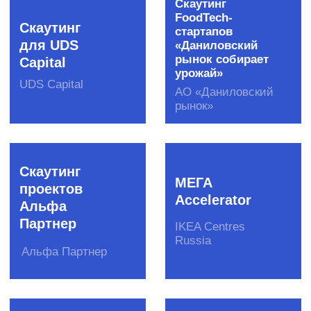
Мосгортех
Auto-
2016
скаутинг
Агентство
Сбер
инноваций
Страхование
Москвы
BI-скаутинг
Startup
NAVI
Сбер
НП «ГЛОНАСС»
Saint-
Alfa-
Gobain
скаутинг
Challenge
Альфа-банк
Saint-Gobain