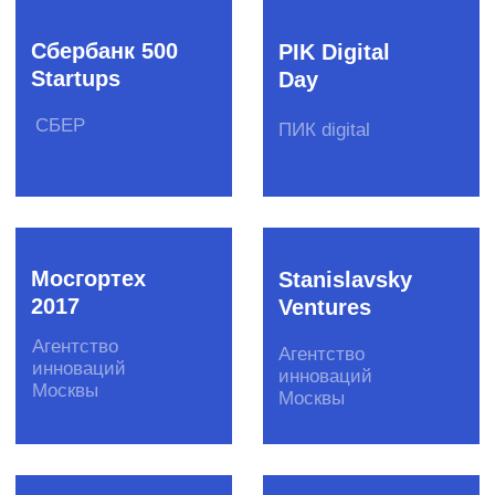
AI-скаутинг
Деловой
клуб ЦИПР
Сбер
Ростех
Антифрод-
QIWI-скаутинг
скаутинг
Сбер
QIWI
страхование
Insurance-
Let’s Go
скаутинг
Global
Evli Банк,
Сбер
Рубикон
страхование