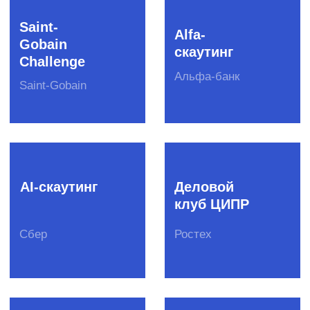
Создание отраслевых сообществ
Скаутинг
Пилотирование стартапов
Образовательные программы
Подбор экспертов
Программы кадрового резерва
Хакатоны
DS-чемпионаты
Митапы
Конференции
Премии
Креативные конкурсы
Вебинары
Студенческие события
О бизнесе
Клиенты