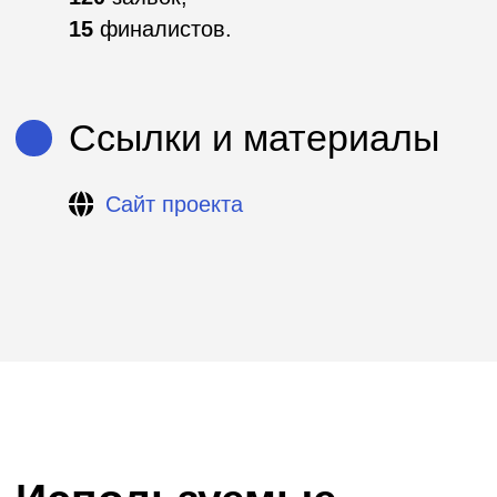
Используемые
инструменты
Скаутинги
Хакатоны
DS-чемпионаты
Акселерационные программы
Митапы
Создание отраслевых сообществ
Пилотирование стартапов
Образовательные программы
Премии
Подбор экспертов
Конференции
Программы кадрового резерва
Студенческие события
Вебинары
Креативные конкурсы