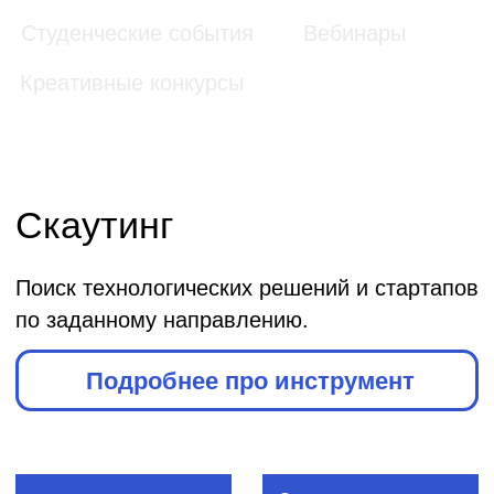
проектов
Accelerator
Альфа
Партнер
IKEA Centres
Russia
Альфа Партнер
Сбербанк 500
PIK Digital
Startups
Day
СБЕР
ПИК digital
Мосгортех
Stanislavsky
2017
Ventures
Агентство
Агентство
инноваций
инноваций
Москвы
Москвы