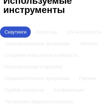
Скаутинг
Поиск технологических решений и стартапов
по заданному направлению.
Подробнее про инструмент
Скаутинг
FoodTech-
Скаутинг
стартапов
для UDS
«Даниловский
рынок собирает
Capital
урожай»
UDS Capital
АО «Даниловский
рынок»
Скаутинг
МЕГА