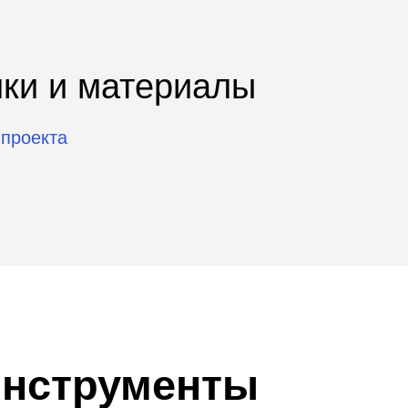
та
струменты
ные программы
Создание отраслевых сообще
льные программы
Подбор экспертов