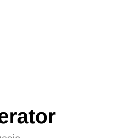
ator
a