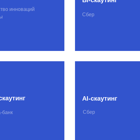
Сбер
Insurance-скаутинг
тинг
Сбер страхование