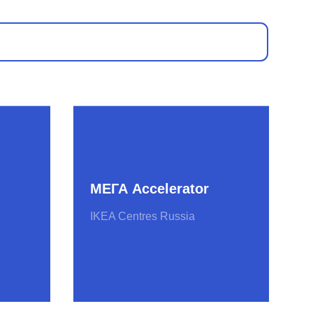
МЕГА Accelerator
IKEA Centres Russia
Stanislavsky
Ventures
Агентство инноваций
Москвы