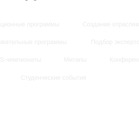
мпионаты
Митапы
Конференции
Студенческие события
по заданному направлению.
Подробнее про инструмент