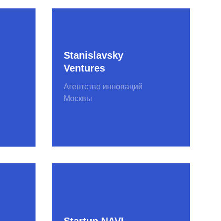
Startup NAVI
НП «ГЛОНАСС»
Деловой клуб ЦИПР