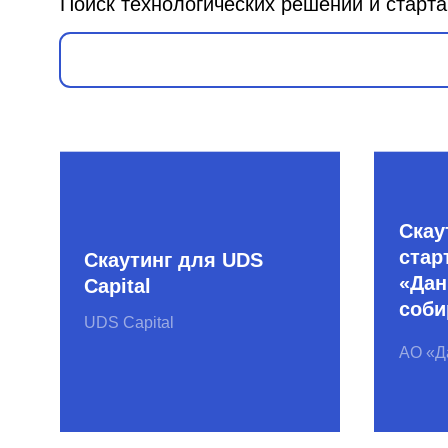
Скаутинг 
стартапов
Скаутинг для UDS
«Данилов
Capital
собирает 
UDS Capital
АО «Данилов
Сбербанк 500
PIK Digita
Startups
ПИК digital
СБЕР