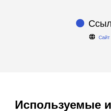
Сайт проек
Используемые ин
Скаутинги
Хакатоны
Акселерацион
Пилотирование стартапов
Образовате