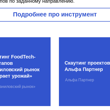
FoodTech-
Скаутинг проектов
Альфа Партнер
ский рынок
урожай»
Альфа Партнер
ский рынок»
Мосгортех 2017
l Day
Агентство инноваций
Москвы