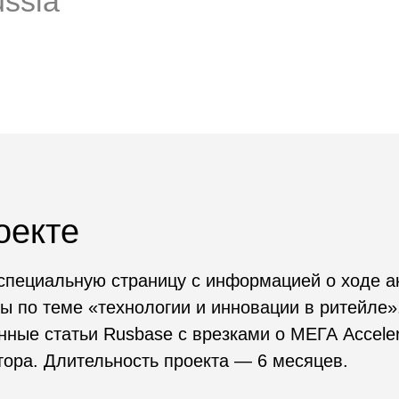
те
альную страницу с информацией о ходе акселерацио
теме «технологии и инновации в ритейле». Среди ма
татьи Rusbase с врезками о МЕГА Accelerator, так ст
Длительность проекта — 6 месяцев.
 и материалы