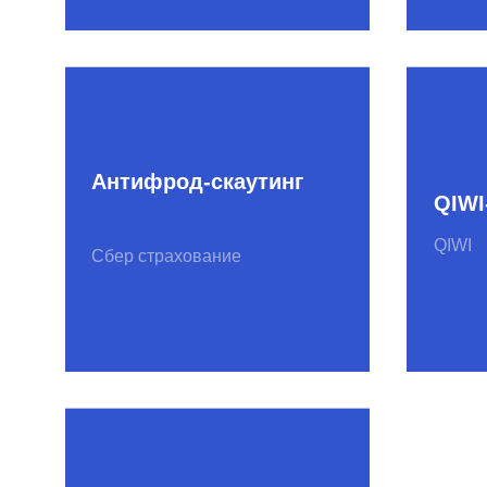
Глонасс-скаутинг
НП «ГЛОНАСС»