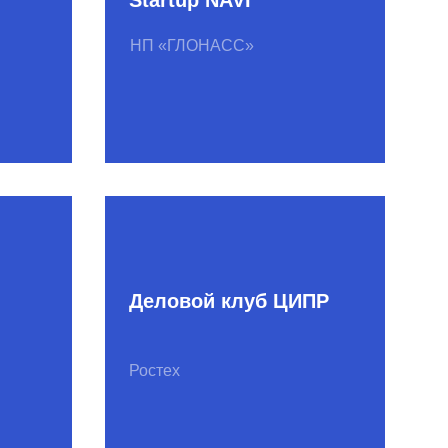
Ростех
Let’s Go Global
Evli Банк, Рубикон