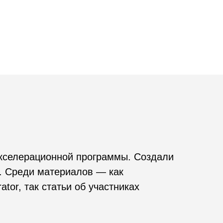
нной программы. Создали
териалов — как
атьи об участниках