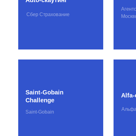
Challenge
Альфа-банк
Saint-Gobain
Антифрод-скаутинг
QIWI-скау
QIWI
Сбер страхование