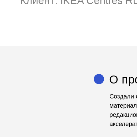
О проек
Создали специ
материалы по 
редакционные с
акселератора. 
Ссылки