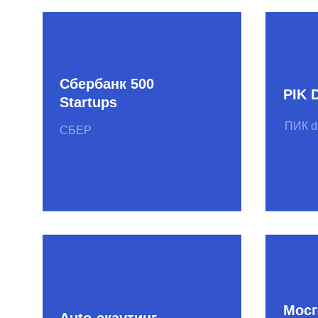
Мосгортех
Auto-скаутинг
Агентство ин
Сбер Страхование
Москвы
Saint-Gobain
Alfa-скаут