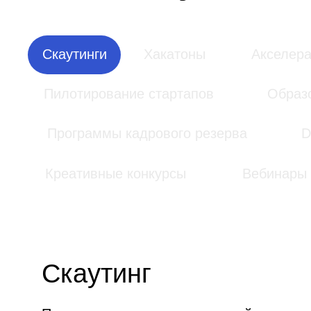
Программы кадрового резерва
DS-че
Креативные конкурсы
Вебинары
Скаутинг
Поиск технологических решений и стартапов 