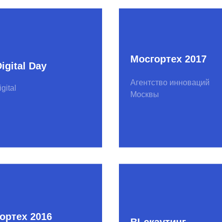
 2016
BI-скаутинг
новаций
Сбер
инг
AI-скаутинг