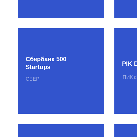
Мосгортех
Auto-скаутинг
Агентство ин
Сбер Страхование
Москвы