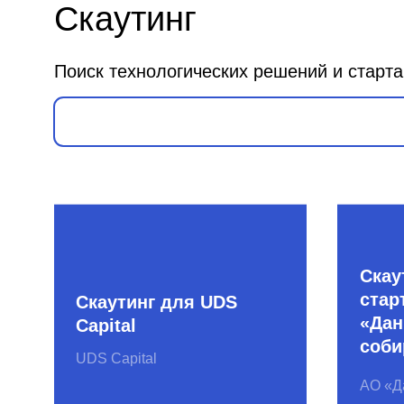
Скаутинг 
стартапов
Скаутинг для UDS
«Данилов
Capital
собирает 
UDS Capital
АО «Данилов
Сбербанк 500
PIK Digita
Startups
ПИК digital
СБЕР