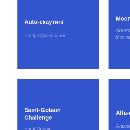
Saint-Gobain
Alfa-скаут
Challenge
Альфа-банк
Saint-Gobain
Антифрод-скаутинг
QIWI-скау
QIWI
Сбер страхование