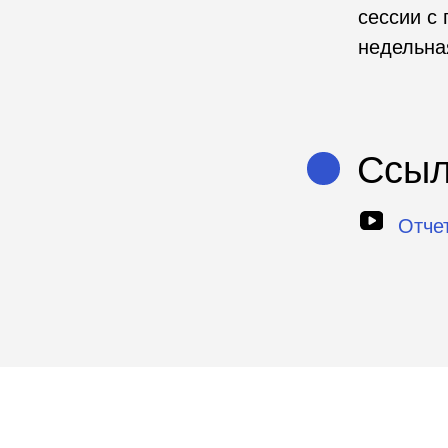
Ссылки
Отчетное и
Используемые ин
Скаутинги
Хакатоны
Акселерацион