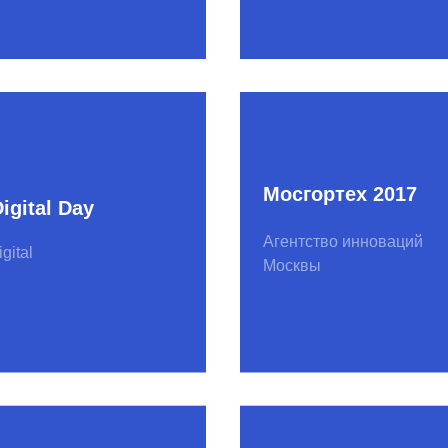
 2016
BI-скаутинг
новаций
Сбер