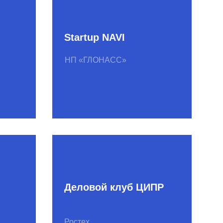
Деловой клуб ЦИПР
Ростех
Let’s Go Global
Evli Банк, Рубикон