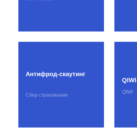
Глонасс-скаутинг
НП «ГЛОНАСС»