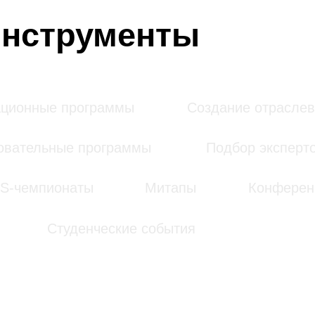
льные программы
Подбор экспертов
мпионаты
Митапы
Конференции
Студенческие события
по заданному направлению.
Подробнее про инструмент