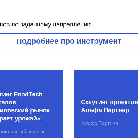
FoodTech-
Скаутинг проектов
Альфа Партнер
ский рынок
урожай»
Альфа Партнер
ский рынок»
Мосгортех 2017
l Day
Агентство инноваций
Москвы