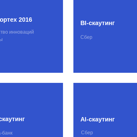
инг
AI-скаутинг
Сбер
Insurance-скаутинг
тинг
Сбер страхование