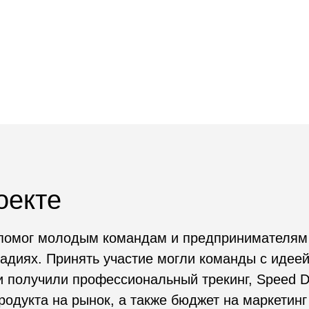
те
 молодым командам и предпринимателям развивать 
. Принять участие могли команды с идеей или MVP.
чили профессиональный трекинг, Speed Dating с инв
а на рынок, а также бюджет на маркетинг (для b2с-п
нерами (для b2b-проектов). Для всех желающих была
азовательная программа по запуску новых продуктов