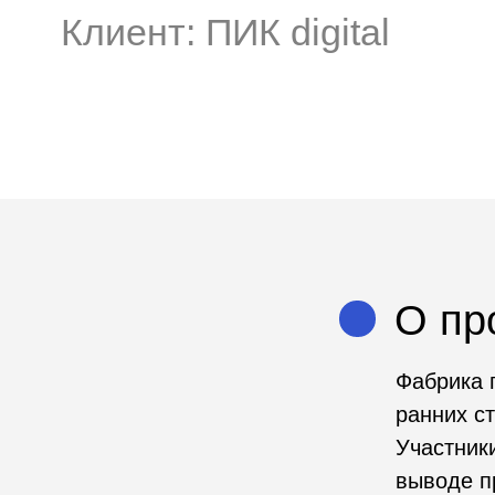
О проек
Фабрика помог
ранних стадиях
Участники полу
выводе продукт
сессии с парт
недельная обр