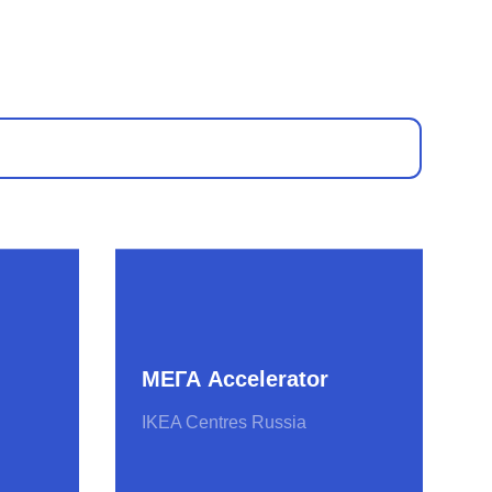
МЕГА Accelerator
IKEA Centres Russia
Stanislavsky
Ventures
Агентство инноваций