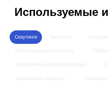
Пилотирование стартапов
Образовате
Программы кадрового резерва
DS-че
Креативные конкурсы
Вебинары
Скаутинг
Поиск технологических решений и стартапов 