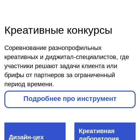
ConvertBattle:
Open Fights
автолизинг
Банк
Газпром
«Открытие»
Автолизинг
Инновации
для Москвы
Агенство
инноваций
города
Москвы