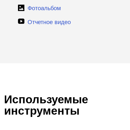
Подбор экспертов
Конференции
Программы кадрового резерва
Студенческие события
Вебинары
Креативные конкурсы
Креативные конкурсы
Соревнование разнопрофильных
креативных и диджитал-специалистов, где
участники решают задачи клиента или
брифы от партнеров за ограниченный
период времени.
Подробнее про инструмент
Креативная
Дизайн-цех
лаборатория