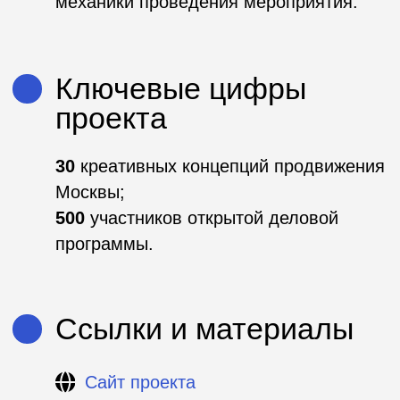
Используемые
инструменты
Скаутинги
Хакатоны
DS-чемпионаты
Акселерационные программы
Митапы
Создание отраслевых сообществ
Пилотирование стартапов
Образовательные программы
Премии