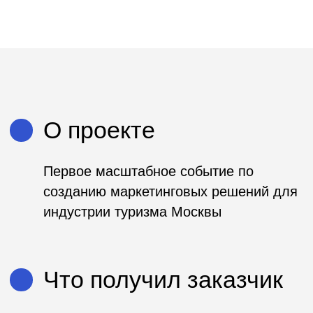
О проекте
Первое масштабное событие по
созданию маркетинговых решений для
индустрии туризма Москвы
Что получил заказчик
Привлечение в индустрию новой ЦА –
креативных специалистов, которые
получили возможность напрямую
пообщаться с представителями
туристической отрасли Москвы и
разработать креативные концепции
продвижения города для одной из
целевых групп.
За что отвечал Spinon
в рамках проекта