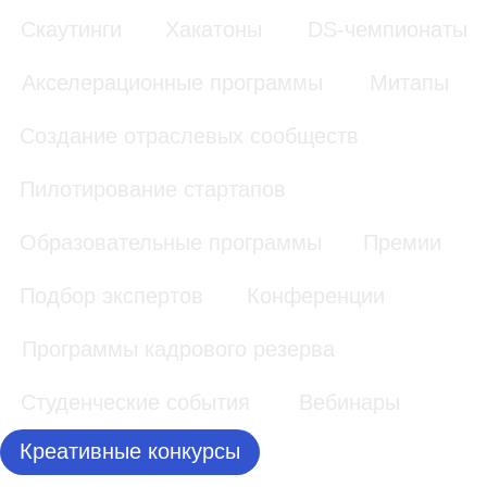
2024
АНО «Проектный
офис по развитию
Агентство
туризма и
креативных
гостеприимства
индустрий
Москвы»
Moscow Travel
Дизайн-цех
Create
2023
АНО «Проектный
офис по развитию
Агентство
туризма и
креативных
гостеприимства
индустрий
Москвы»
Конкурс грантов
для молодых
Convert
предпринимателей
Battle
Unilever и
Сбер
Стартап-
Страхование
академия
«Сколково»