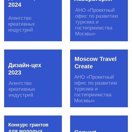
Инструменты
Акселерационные программы
Создание отраслевых сообществ
Скаутинг
Пилотирование стартапов
Образовательные программы
Подбор экспертов
Программы кадрового резерва
Хакатоны
DS-чемпионаты
Митапы
Конференции
Премии
Креативные конкурсы
Вебинары
Студенческие события