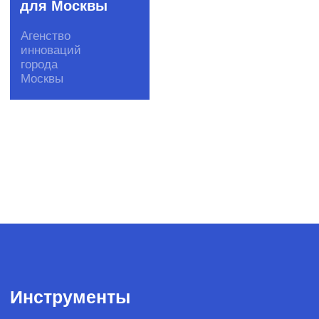
© SPINON 2015—2025
Рассказать о задаче
team@spinon.company
+7 (495) 978-17-17
YouTube
Telegram
English version