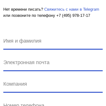
Акселерационные программы
Создание отраслевых сообществ
Скаутинг
Пилотирование стартапов
Образовательные программы
Подбор экспертов
Программы кадрового резерва
Хакатоны
DS-чемпионаты
Митапы
Конференции
Премии
Креативные конкурсы
Вебинары
Студенческие события
О бизнесе