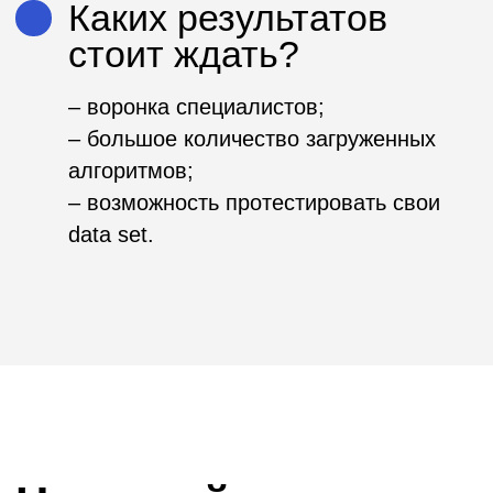
AgroCode
PIK Digital
2020
Day
Россельхозбанк
ПИК digital
Чемпионат по
Чемпионат по
анализу данных
анализу данных
для
в сфере
спортивного ТВ
строительства
Газпром-
ПИК digital
Медиа РТВ
Чемпионат
среди
дата-
аналитиков