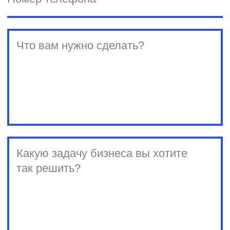
Клиенты
Вакансии
Стать
поставщиком
Полезные продукты
Рассылка для IT-профессионала
Рассылка для креативных
специалистов
Рассылка для предпринимателей
Бизнес-завтраки CorpCorn
© SPINON 2015—2025