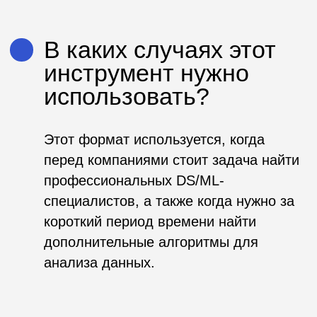
Наши кейсы
AgroCode
Data
AgroCode
Science
2023
Cup 2022
Россельхозбанк
Россельхозбанк
AgroCode
Data Fusion
Weekend
2021
ВТБ
Россельхозбанк