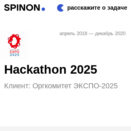
расскажите о задаче
апрель 2018 — декабрь 2020
Hackathon 2025
Клиент: Оргкомитет ЭКСПО-2025
О проекте
Федеральный хакатон на 3 города