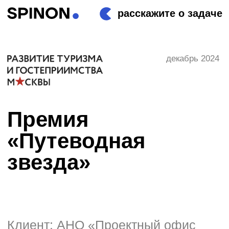
расскажите о задаче
декабрь 2024
Премия
«Путеводная
звезда»
Клиент: АНО «Проектный офис
по развитию туризма и
гостеприимства Москвы»